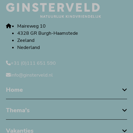
Maireweg 10
4328 GR Burgh-Haamstede
Zeeland
Nederland
+31 (0)111 651 590
info@ginsterveld.nl
Home
Thema's
Vakanties