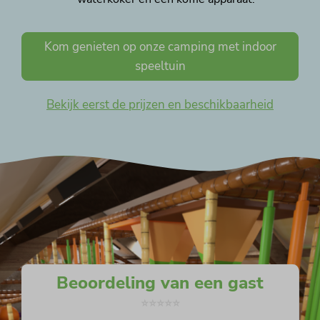
Kom genieten op onze camping met indoor
speeltuin
Bekijk eerst de prijzen en beschikbaarheid
Beoordeling van een gast
⭐️⭐️⭐️⭐️⭐️