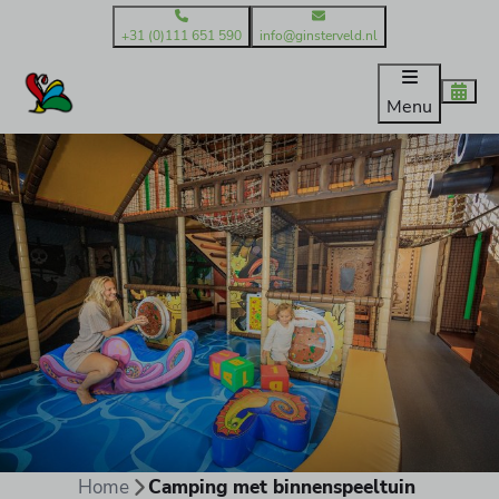
+31 (0)111 651 590
info@ginsterveld.nl
Menu
Home
Camping met binnenspeeltuin