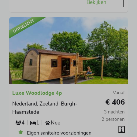
Bekijken
UITGELICHT
Luxe Woodlodge 4p
Vanaf
€ 406
Nederland, Zeeland, Burgh-
Haamstede
3 nachten
2 personen
4
1
Nee
Eigen sanitaire voorzieningen