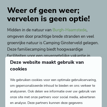
Weer of geen weer;
vervelen is geen optie!
Midden in de natuur van
Burgh-Haamstede
,
omgeven door prachtige brede stranden en veel
groenrijke natuur is Camping Ginsterveld gelegen.
Deze familiecamping biedt hoogwaardige
faciliteiten voor een onvergetelijke vakantie in
Deze website maakt gebruik van
Zeeland. Neem een duik in het binnenzwembad,
cookies
ontspan in de whirlpool of laat de kinderen naar
hartenlust spelen in een van de vele speeltuintjes
We gebruiken cookies voor een optimale gebruikservaring,
verdeeld over de gehele camping. Ook is er in de
om gepersonaliseerde inhoud te bieden en ons verkeer te
vakanties en in de weekenden een
uitgebreid
en
analyseren. Ook delen we informatie over uw gebruik van
gevarieerd
animatieprogramma
. Daarnaast biedt
onze site met onze partners voor social media, adverteren
de directe omgeving de mooiste wandel- en
en analyse. Deze partners kunnen deze gegevens