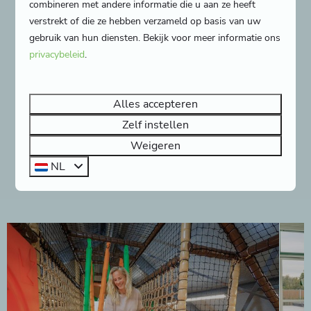
fietsroutes om de schitterende natuur van
combineren met andere informatie die u aan ze heeft
Schouwen-Duiveland te verkennen.
verstrekt of die ze hebben verzameld op basis van uw
gebruik van hun diensten. Bekijk voor meer informatie ons
privacybeleid
.
Nóg meer speelmogelijkheden!
Mega grote buitenspeeltuin
Alles accepteren
Overdekte zand- en waterspeelplaats
Zelf instellen
Speelkooi voor diverse sporten
Weigeren
Airtrampoline om op te springen
NL
Speelschip met spannende glijbaan