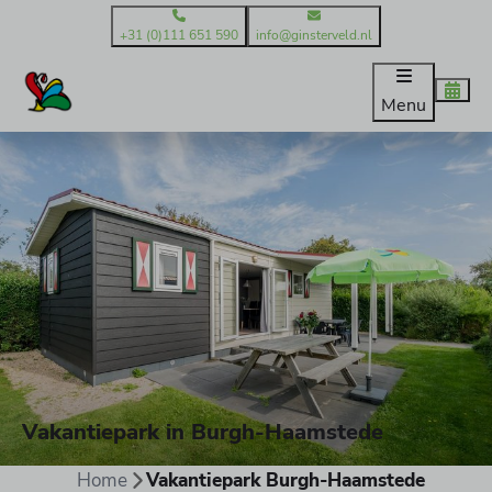
+31 (0)111 651 590
info@ginsterveld.nl
Menu
Vakantiepark in Burgh-Haamstede
Home
Vakantiepark Burgh-Haamstede