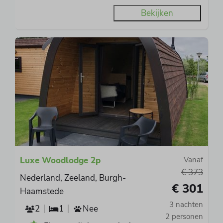
Bekijken
Luxe Woodlodge 2p
Vanaf
€ 373
Nederland, Zeeland, Burgh-
€ 301
Haamstede
3 nachten
2
1
Nee
2 personen