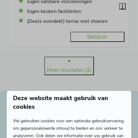
Eigen sanitaire voorzieningen
Eigen keuken faciliteiten
(Deels overdekt) terras met stoelen
Bekijken
Meer resultaten (2)
Deze website maakt gebruik van
Heerlijk verblijven in
cookies
Burgh-Haamstede
We gebruiken cookies voor een optimale gebruikservaring,
om gepersonaliseerde inhoud te bieden en ons verkeer te
Bij Camping Ginsterveld kies je uit verschillende
analyseren. Ook delen we informatie over uw gebruik van