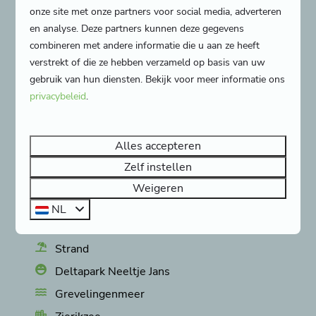
comfortabele accommodaties die perfect passen
onze site met onze partners voor social media, adverteren
bij jouw verblijf in Burgh-Haamstede! Alle
en analyse. Deze partners kunnen deze gegevens
verblijven zijn compleet ingericht en bieden het
combineren met andere informatie die u aan ze heeft
gemak van eigen sanitaire voorzieningen, zodat je
verstrekt of die ze hebben verzameld op basis van uw
gebruik van hun diensten. Bekijk voor meer informatie ons
echt zorgeloos vakantie viert. Buiten wacht een
privacybeleid
.
(deels) overdekt terras met meubilair: ideaal voor
een rustig ontbijt in de ochtendzon of een lange
zomeravond samen. Of je nu met z’n tweeën komt
Alles accepteren
of met het hele gezin, we hebben accommodaties
Zelf instellen
voor maximaal 7 personen.
Weigeren
NL
Activiteiten in de omgeving:
Strand
Deltapark Neeltje Jans
Grevelingenmeer