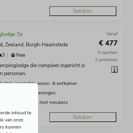
Bekijken
glodge 7p
Vanaf
€ 477
d, Zeeland, Burgh-Haamstede
3 nachten
3
Nee
2 personen
ampinglodge die compleet ingericht is
en personen.
ledige ingerichte woon- & eetkamer
en sanitaire voorzieningen
m overdekt terras met meubels
erde inhoud te
Bekijken
ik van onze
ers kunnen