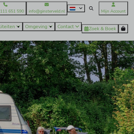
)111 651 590
info@ginsterveld.nl
Mijn Account
liteiten
Omgeving
Contact
Zoek & Boek