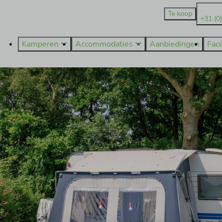
Te koop
+31 (0
Kamperen
Accommodaties
Aanbiedingen
Faci