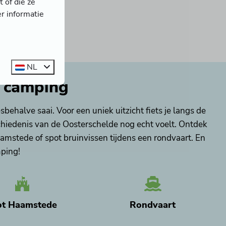
 of die ze
r informatie
taten (6)
NL
e camping
sbehalve saai. Voor een uniek uitzicht fiets je langs de
schiedenis van de Oosterschelde nog echt voelt. Ontdek
amstede of spot bruinvissen tijdens een rondvaart. En
mping!
ot Haamstede
Rondvaart