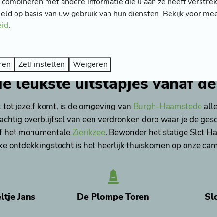
combineren met andere informatie die u aan ze heeft verstrekt
ld op basis van uw gebruik van hun diensten. Bekijk voor mee
eid
.
Meer resul
ren
Zelf instellen
Weigeren
e leukste uitstapjes vanaf d
 tot jezelf komt, is de omgeving van
Burgh-Haamstede
alle
achtig overblijfsel van een verdronken dorp waar je de ge
 of het monumentale
Zierikzee
. Bewonder het statige Slot Ha
ke ontdekkingstocht is het heerlijk thuiskomen op onze ca
ltje Jans
De Plompe Toren
Sl