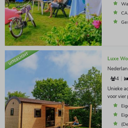
Wat
CAI
Ges
UITGELICHT
Luxe Wo
Nederlan
4
Unieke ac
voor vier
Eig
Eig
(De