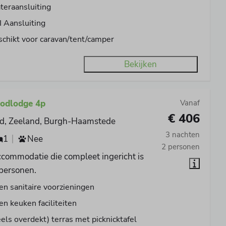
eraansluiting
 Aansluiting
chikt voor caravan/tent/camper
Bekijken
odlodge 4p
Vanaf
€ 406
d, Zeeland, Burgh-Haamstede
3 nachten
1
Nee
2 personen
commodatie die compleet ingericht is
 personen.
en sanitaire voorzieningen
en keuken faciliteiten
els overdekt) terras met picknicktafel