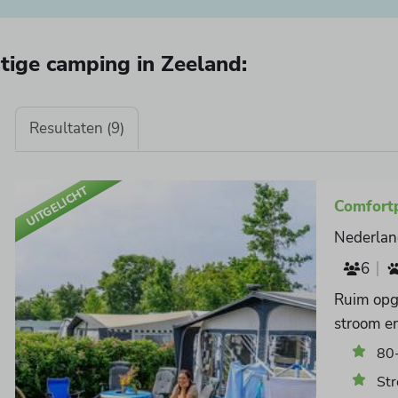
ustige camping in Zeeland:
Resultaten (9)
UITGELICHT
Comfortp
Nederlan
6
Ruim opg
stroom en
80
Str