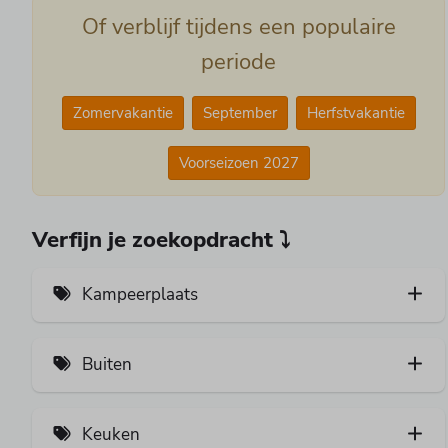
Of verblijf tijdens een populaire
periode
Zomervakantie
September
Herfstvakantie
Voorseizoen 2027
Verfijn je zoekopdracht ⤵
Kampeerplaats
Privé sanitair (1)
Buiten
Stroomaansluiting (4)
Overkapping (3)
Wateraansluiting (3)
Keuken