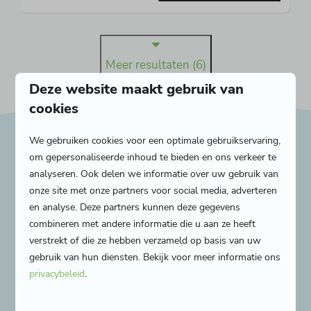
Meer resultaten (6)
Deze website maakt gebruik van
cookies
We gebruiken cookies voor een optimale gebruikservaring,
om gepersonaliseerde inhoud te bieden en ons verkeer te
Zorgeloos spelen en
analyseren. Ook delen we informatie over uw gebruik van
onze site met onze partners voor social media, adverteren
genieten
en analyse. Deze partners kunnen deze gegevens
combineren met andere informatie die u aan ze heeft
Op onze camping zonder honden in Nederland is
verstrekt of die ze hebben verzameld op basis van uw
er naast genieten van de rust genoeg te beleven.
gebruik van hun diensten. Bekijk voor meer informatie ons
Kinderen kunnen
zorgeloos spelen
in een van de
privacybeleid
.
buitenspeeltuinen en op de airtrampoline. Ook