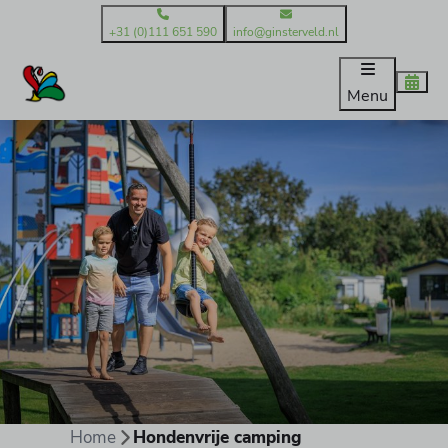
+31 (0)111 651 590
info@ginsterveld.nl
Menu
Home
Hondenvrije camping