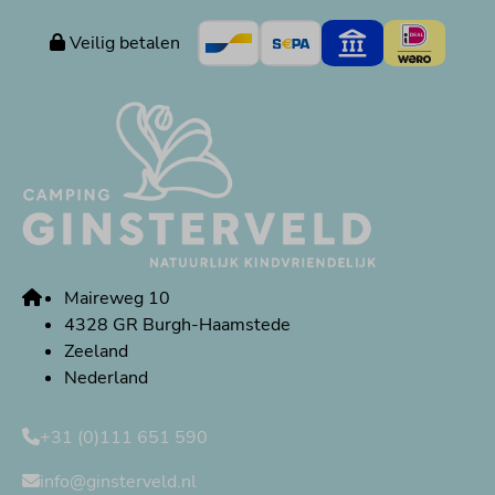
Veilig betalen
Maireweg 10
4328 GR Burgh-Haamstede
Zeeland
Nederland
+31 (0)111 651 590
info@ginsterveld.nl