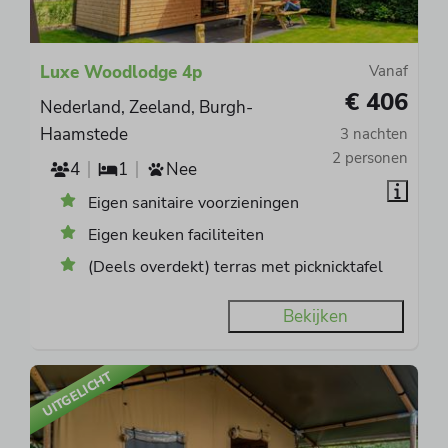
Luxe Woodlodge 4p
Vanaf
€ 406
Nederland, Zeeland, Burgh-
Haamstede
3 nachten
2 personen
4
1
Nee
Eigen sanitaire voorzieningen
Eigen keuken faciliteiten
(Deels overdekt) terras met picknicktafel
Bekijken
UITGELICHT