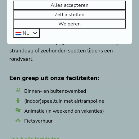
kunnen ze zich uitleven in de grote
Alles accepteren
binnenspeeltuin of zich vermaken bij de
animatie
Zelf instellen
(in weekenden en vakanties). Voor waterpret
Weigeren
ontdek je de zwembaden met stoomcabine en
NL
whirlpool. Daarnaast is de
Noordzeekust
op
loopafstand en kun je genieten van een heerlijke
stranddag of zeehonden spotten tijdens een
rondvaart.
Een greep uit onze faciliteiten:
Binnen- en buitenzwembad
(Indoor)speeltuin met airtrampoline
Animatie (in weekend en vakanties)
Fietsverhuur