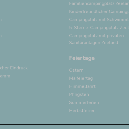
Familiencampingplatz Zeela
Kinderfreundlicher Campingp
n
Campingplatz mit Schwimm
5-Sterne-Campingplatz Zee
n
Campingplatz mit privaten
Sanitäranlagen Zeeland
Feiertage
cher Eindruck
Ostern
gramm
Maifeiertag
Himmelfahrt
Pfingsten
Sommerferien
Herbstferien