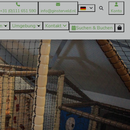
+31 (0)111 651 590
info@ginsterveld.nl
Konto
en
Umgebung
Kontakt
Suchen & Buchen