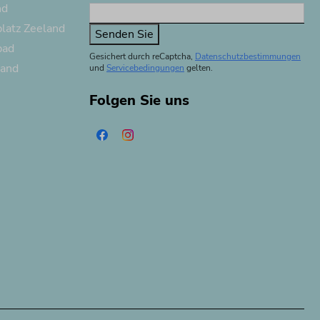
nd
latz Zeeland
Senden Sie
bad
Gesichert durch reCaptcha,
Datenschutzbestimmungen
land
und
Servicebedingungen
gelten.
Folgen Sie uns