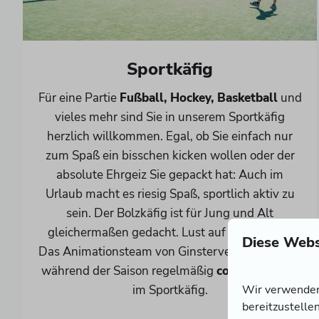
Sportkäfig
Für eine Partie
Fußball, Hockey, Basketball
und
vieles mehr sind Sie in unserem Sportkäfig
herzlich willkommen. Egal, ob Sie einfach nur
zum Spaß ein bisschen kicken wollen oder der
absolute Ehrgeiz Sie gepackt hat: Auch im
Urlaub macht es riesig Spaß, sportlich aktiv zu
sein. Der Bolzkäfig ist für Jung und Alt
gleichermaßen gedacht. Lust auf ein Turnier?
Diese Webs
Das Animationsteam von Ginsterveld organisiert
während der Saison regelmäßig
coole Turniere
im Sportkäfig.
Wir verwenden 
bereitzustelle