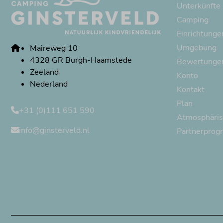
Unterkünfte
Camping
Einrichtunge
Umgebung
Maireweg 10
4328 GR Burgh-Haamstede
Bewertunge
Zeeland
Konto
Nederland
Kontakt
Plan
+31 (0)111 651 590
Atmosphäris
info@ginsterveld.nl
Partnerpro