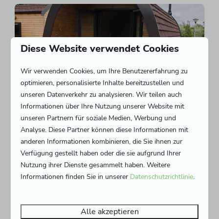
Diese Website verwendet Cookies
Wir verwenden Cookies, um Ihre Benutzererfahrung zu
optimieren, personalisierte Inhalte bereitzustellen und
unseren Datenverkehr zu analysieren. Wir teilen auch
Informationen über Ihre Nutzung unserer Website mit
unseren Partnern für soziale Medien, Werbung und
Luxus Woodlodge für 2 Personen
Ab
Analyse. Diese Partner können diese Informationen mit
373 €
Niederlande, Zeeland, Burgh-
anderen Informationen kombinieren, die Sie ihnen zur
301 €
Verfügung gestellt haben oder die sie aufgrund Ihrer
Haamstede
Nutzung ihrer Dienste gesammelt haben. Weitere
3 Nächte
2
1
Nein
Informationen finden Sie in unserer
Datenschutzrichtlinie
.
2 Personen
Einzigartige Unterkunft
2x Schlafplätze
Alle akzeptieren