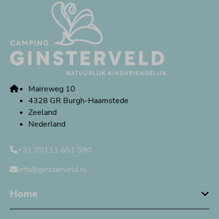
Maireweg 10
4328 GR Burgh-Haamstede
Zeeland
Nederland
+31 (0)111 651 590
info@ginsterveld.nl
Home