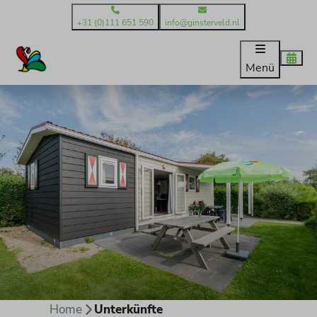
+31 (0)111 651 590
info@ginsterveld.nl
Menü
Home
Unterkünfte