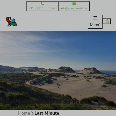
+31 (0)111 651 590
info@ginsterveld.nl
Menü
Last-Minute-Urlaub an der Küste!
Home
Last Minute