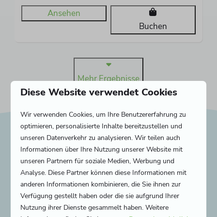
Ansehen
Buchen
Mehr Ergebnisse
Diese Website verwendet Cookies
Wir verwenden Cookies, um Ihre Benutzererfahrung zu
optimieren, personalisierte Inhalte bereitzustellen und
unseren Datenverkehr zu analysieren. Wir teilen auch
Informationen über Ihre Nutzung unserer Website mit
Entdecken Sie alles, was
unseren Partnern für soziale Medien, Werbung und
es zu tun gibt!
Analyse. Diese Partner können diese Informationen mit
anderen Informationen kombinieren, die Sie ihnen zur
Verfügung gestellt haben oder die sie aufgrund Ihrer
Camping Ginsterveld ist der ideale Ort für jeden
Nutzung ihrer Dienste gesammelt haben. Weitere
Gast. Hier finden sowohl junge Urlauber, die